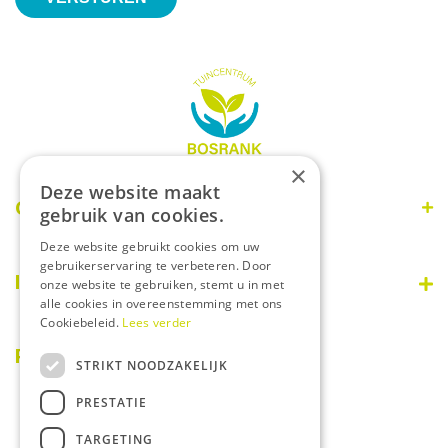
×
Deze website maakt
Openingstijden
gebruik van cookies.
Deze website gebruikt cookies om uw
Maandag
09:00 - 18:00
gebruikerservaring te verbeteren. Door
Dinsdag
09:00 - 18:00
Informatie
onze website te gebruiken, stemt u in met
Woensdag
09:00 - 18:00
alle cookies in overeenstemming met ons
Donderdag
09:00 - 18:00
Cookiebeleid.
Lees verder
Disclaimer
Vrijdag
09:00 - 18:00
Over ons
PostNL afhaalpunt
STRIKT NOODZAKELIJK
Zaterdag
08:30 - 17:00
Privacy statement
Zondag
Gesloten
PRESTATIE
Betaalinformatie
Algemene voorwaarden
TARGETING