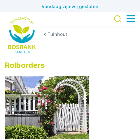
G
Vandaag zijn wij gesloten
a
n
a
a
Tuinhout
r
c
o
n
Rolborders
t
e
n
t