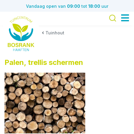
G
Vandaag open van
09:00
tot
18:00
uur
a
n
a
a
Tuinhout
r
c
o
n
Palen, trellis schermen
t
e
n
t