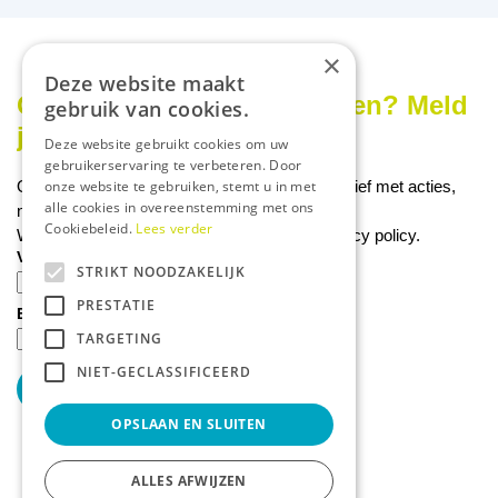
×
Deze website maakt
Onze nieuwsbrief ontvangen? Meld
gebruik van cookies.
je aan!
Deze website gebruikt cookies om uw
gebruikerservaring te verbeteren. Door
onze website te gebruiken, stemt u in met
Ontvang ongeveer 1x per week onze nieuwsbrief met acties,
alle cookies in overeenstemming met ons
nieuws & activiteiten!
Cookiebeleid.
Lees verder
We slaan uw gegevens op conform onze
privacy policy
.
Voornaam
STRIKT NOODZAKELIJK
PRESTATIE
E-mailadres
TARGETING
NIET-GECLASSIFICEERD
OPSLAAN EN SLUITEN
ALLES AFWIJZEN