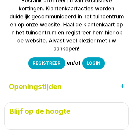
Bosrank profiteert u van exclusieve
kortingen. Klantenkaartacties worden
duidelijk gecommuniceerd in het tuincentrum
en op onze website. Haal de klantenkaart op
in het tuincentrum en registreer hem hier op
de website. Alvast veel plezier met uw
aankopen!
en/of
REGISTREER
LOGIN
Openingstijden
Maandag
09:00 - 18:00
Dinsdag
09:00 - 18:00
Blijf op de hoogte
Woensdag
09:00 - 18:00
Donderdag
09:00 - 18:00
Vrijdag
09:00 - 18:00
Zaterdag
08:30 - 17:00