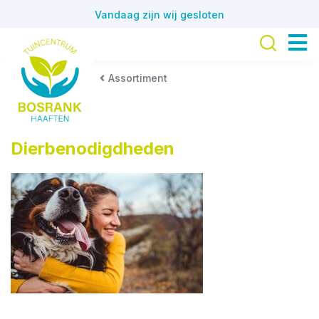
G
Vandaag zijn wij gesloten
a
n
a
a
Assortiment
r
c
o
n
Dierbenodigdheden
t
e
n
t