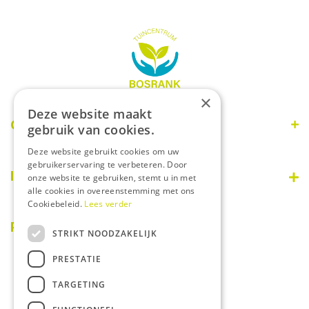
×
Deze website maakt
Openingstijden
gebruik van cookies.
Deze website gebruikt cookies om uw
Maandag
09:00 - 18:00
gebruikerservaring te verbeteren. Door
Dinsdag
09:00 - 18:00
Informatie
onze website te gebruiken, stemt u in met
Woensdag
09:00 - 18:00
alle cookies in overeenstemming met ons
Donderdag
09:00 - 18:00
Cookiebeleid.
Lees verder
Disclaimer
Vrijdag
09:00 - 18:00
Over ons
PostNL afhaalpunt
STRIKT NOODZAKELIJK
Zaterdag
08:30 - 17:00
Privacy statement
Zondag
Gesloten
PRESTATIE
Betaalinformatie
Algemene voorwaarden
TARGETING
Tuincentrum