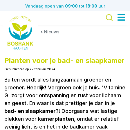
G
Vandaag open van
09:00
tot
18:00
uur
a
n
a
a
Nieuws
r
c
o
n
Planten voor je bad- en slaapkamer
t
Gepubliceerd op
27 februari 2024
e
Buiten wordt alles langzaamaan groener en
n
t
groener. Heerlijk! Vergroen ook je huis. 'Vitamine
G' zorgt voor ontspanning en rust voor lichaam
en geest. En waar is dat prettiger je dan in je
bad- en slaapkamer
?! Doorgaans wat lastige
plekken voor
kamerplanten
, omdat er relatief
weinig licht is en het in de badkamer vaak