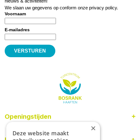
nieuws & activiteiten!
We slaan uw gegevens op conform onze
privacy policy
.
Voornaam
E-mailadres
Openingstijden
×
Maandag
09:00 - 18:00
Deze website maakt
Dinsdag
09:00 - 18:00
Informatie