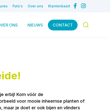
ures
Foto's
Over ons
Klantenkaart
OVER ONS
NIEUWS
CONTACT
ide!
je erbij! Kom vóór de
jvoorbeeld voor mooie inheemse planten of
op, maar je doet er ook bijen en vlinders