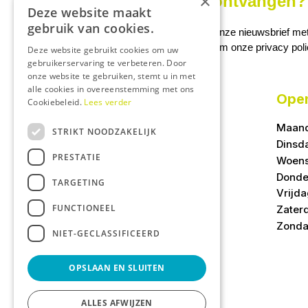
×
Onze nieuwsbrief ontvangen? 
Deze website maakt
gebruik van cookies.
Ontvang ongeveer 1x per week onze nieuwsbrief met a
We slaan uw gegevens op conform onze
privacy pol
Deze website gebruikt cookies om uw
gebruikerservaring te verbeteren. Door
onze website te gebruiken, stemt u in met
alle cookies in overeenstemming met ons
Open
Cookiebeleid.
Lees verder
Maan
STRIKT NOODZAKELIJK
Dinsd
PRESTATIE
Woen
Donde
TARGETING
Vrijd
FUNCTIONEEL
Zater
Zond
NIET-GECLASSIFICEERD
OPSLAAN EN SLUITEN
ALLES AFWIJZEN