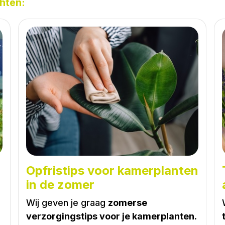
hten:
Opfristips voor kamerplanten
in de zomer
Wij geven je graag
zomerse
verzorgingstips voor je kamerplanten
.