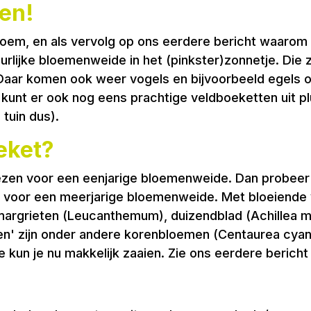
en!
em, en als vervolg op ons eerdere bericht waarom he
rlijke bloemenweide in het (pinkster)zonnetje. Die zi
Daar komen ook weer vogels en bijvoorbeeld egels o
e kunt er ook nog eens prachtige veldboeketten uit p
 tuin dus).
eket?
iezen voor een eenjarige bloemenweide. Dan probeer
st voor een meerjarige bloemenweide. Met bloeiende 
argrieten (Leucanthemum), duizendblad (Achillea mill
den' zijn onder andere korenbloemen (Centaurea cyan
e kun je nu makkelijk zaaien. Zie ons eerdere bericht