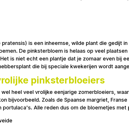
ratensis) is een inheemse, wilde plant die gedijt i
e bloemen. De pinksterbloem is helaas op veel plaats
et is niet echt een plantje dat je zomaar even bij ee
fhebbersplant die bij speciale kwekerijen wordt aang
rolijke pinksterbloeiers
el heel veel vrolijke eenjarige zomerbloeiers, waar o
n bijvoorbeeld. Zoals de Spaanse margriet, Franse ger
s en portulaca's. Alle reden dus om de bloemetjes met 