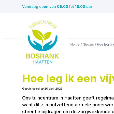
Ga
Vandaag open van
09:00
tot
18:00
uur
naar
content
Home
Nieuws
Hoe leg ik 
Hoe leg ik een vij
Gepubliceerd op
20 april 2023
Ons tuincentrum in Haaften geeft regelma
want dit zijn ontzettend actuele onderwer
steentje bijdragen om de zorgwekkende on