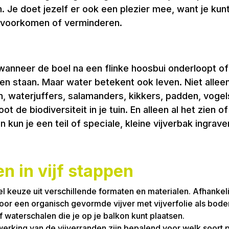
. Je doet jezelf er ook een plezier mee, want je kun
s voorkomen of verminderen.
 wanneer de boel na een flinke hoosbui onderloopt of 
n staan. Maar water betekent ook leven. Niet alleen 
n, waterjuffers, salamanders, kikkers, padden, vogels 
t de biodiversiteit in je tuin. En alleen al het zien
n kun je een teil of speciale, kleine vijverbak ingra
en in vijf stappen
el keuze uit verschillende formaten en materialen. Afhankeli
en voor een organisch gevormde vijver met vijverfolie als bo
of waterschalen die je op je balkon kunt plaatsen.
werking van de vijverranden zijn bepalend voor welk soort p