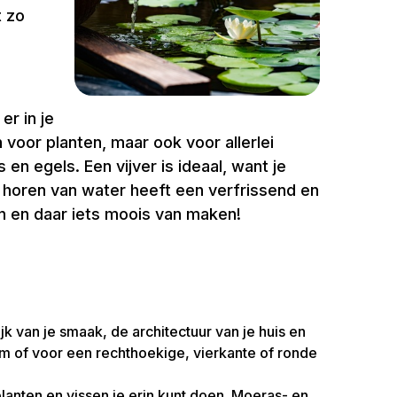
t zo
er in je
voor planten, maar ook voor allerlei
en egels. Een vijver is ideaal, want je
 of horen van water heeft een verfrissend en
ven en daar iets moois van maken!
jk van je smaak, de architectuur van je huis en
dem of voor een rechthoekige, vierkante of ronde
lanten en vissen je erin kunt doen. Moeras- en