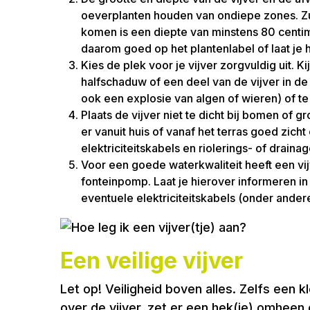
oeverplanten houden van ondiepe zones. Zuu
komen is een diepte van minstens 80 centim
daarom goed op het plantenlabel of laat je
Kies de plek voor je vijver zorgvuldig uit.
halfschaduw of een deel van de vijver in de
ook een explosie van algen of wieren) of 
Plaats de vijver niet te dicht bij bomen of g
er vanuit huis of vanaf het terras goed zic
elektriciteitskabels en riolerings- of drain
Voor een goede waterkwaliteit heeft een vij
fonteinpomp. Laat je hierover informeren i
eventuele elektriciteitskabels (onder andere o
Een veilige vijver
Let op! Veiligheid boven alles. Zelfs een k
over de vijver, zet er een hek(je) omheen