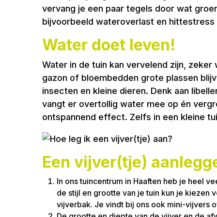
vervang je een paar tegels door wat groen
bijvoorbeeld wateroverlast en hittestres
Water doet leven!
Water in de tuin kan vervelend zijn, zeker
gazon of bloembedden grote plassen blijve
insecten en kleine dieren. Denk aan libelle
vangt er overtollig water mee op én vergroo
ontspannend effect. Zelfs in een kleine tui
Een vijver(tje) aanlegg
In ons tuincentrum in Haaften heb je heel ve
de stijl en grootte van je tuin kun je kiez
vijverbak. Je vindt bij ons ook mini-vijvers 
De grootte en diepte van de vijver en de af