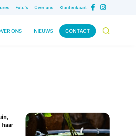
ures
Foto's
Over ons
Klantenkaart
OVER ONS
NIEUWS
CONTACT
uin
,
f haar