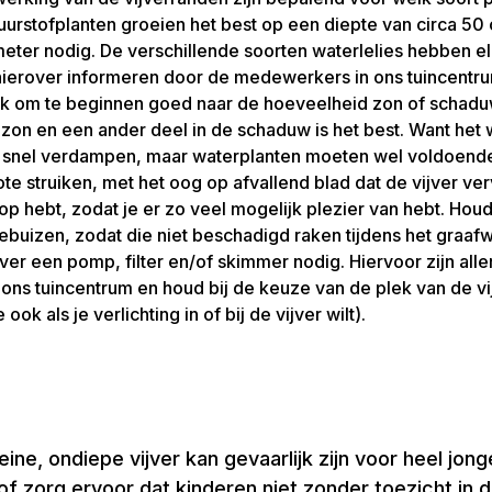
rstofplanten groeien het best op een diepte van circa 50 c
eter nodig. De verschillende soorten waterlelies hebben el
 hierover informeren door de medewerkers in ons tuincentru
 Kijk om te beginnen goed naar de hoeveelheid zon of schad
 zon en een ander deel in de schaduw is het best. Want het 
te snel verdampen, maar waterplanten moeten wel voldoend
rote struiken, met het oog op afvallend blad dat de vijver ver
ht op hebt, zodat je er zo veel mogelijk plezier van hebt. H
agebuizen, zodat die niet beschadigd raken tijdens het graaf
ver een pomp, filter en/of skimmer nodig. Hiervoor zijn alle
n ons tuincentrum en houd bij de keuze van de plek van de v
ok als je verlichting in of bij de vijver wilt).
leine, ondiepe vijver kan gevaarlijk zijn voor heel jo
 of zorg ervoor dat kinderen niet zonder toezicht in