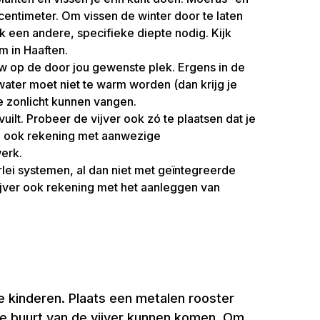
entimeter. Om vissen de winter door te laten
k een andere, specifieke diepte nodig. Kijk
m in Haaften.
uw op de door jou gewenste plek. Ergens in de
water moet niet te warm worden (dan krijg je
e zonlicht kunnen vangen.
vuilt. Probeer de vijver ook zó te plaatsen dat je
oud ook rekening met aanwezige
werk.
rlei systemen, al dan niet met geïntegreerde
ijver ook rekening met het aanleggen van
nge kinderen. Plaats een metalen rooster
 de buurt van de vijver kunnen komen. Om