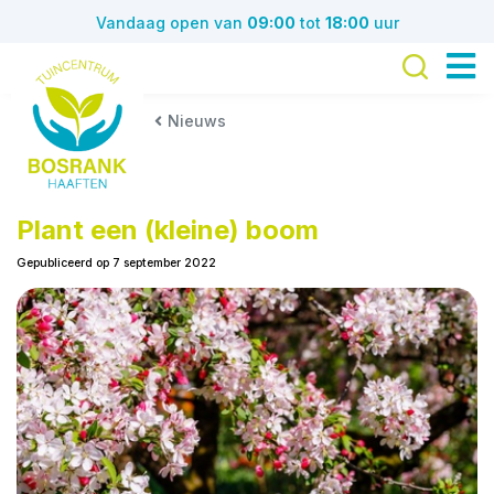
G
Vandaag open van
09:00
tot
18:00
uur
a
n
a
a
Nieuws
r
c
o
n
Plant een (kleine) boom
t
Gepubliceerd op
7 september 2022
e
n
t