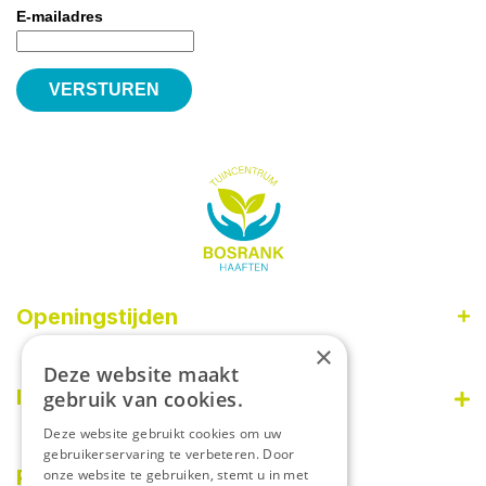
E-mailadres
Openingstijden
×
Maandag
09:00 - 18:00
Deze website maakt
Dinsdag
09:00 - 18:00
Informatie
gebruik van cookies.
Woensdag
09:00 - 18:00
Deze website gebruikt cookies om uw
Donderdag
09:00 - 18:00
Disclaimer
gebruikerservaring te verbeteren. Door
Vrijdag
09:00 - 18:00
Over ons
PostNL afhaalpunt
onze website te gebruiken, stemt u in met