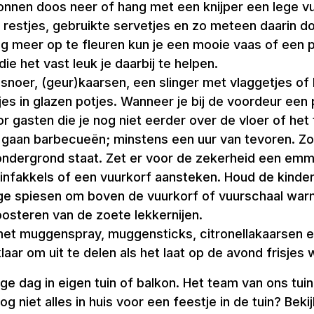
onnen doos neer of hang met een knijper een lege vu
s, restjes, gebruikte servetjes en zo meteen daarin 
g meer op te fleuren kun je een mooie vaas of een p
die het vast leuk je daarbij te helpen.
noer, (geur)kaarsen, een slinger met vlaggetjes of 
jes in glazen potjes. Wanneer je bij de voordeur ee
r gasten die je nog niet eerder over de vloer of het
lie gaan barbecueën; minstens een uur van tevoren. 
 ondergrond staat. Zet er voor de zekerheid een emme
nfakkels of een vuurkorf aansteken. Houd de kinder
 spiesen om boven de vuurkorf of vuurschaal warm en
oosteren van de zoete lekkernijen.
t muggenspray, muggensticks, citronellakaarsen 
laar om uit te delen als het laat op de avond frisjes 
ge dag in eigen tuin of balkon. Het team van ons tu
g niet alles in huis voor een feestje in de tuin? Bek