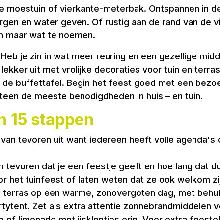
je moestuin of vierkante-meterbak. Ontspannen in d
rgen en water geven. Of rustig aan de rand van de vi
Om maar wat te noemen.
 Heb je zin in wat meer reuring en een gezellige mid
ekker uit met vrolijke decoraties voor tuin en terra
of de buffettafel. Begin het feest goed met een bezo
teen de meeste benodigdheden in huis – en tuin.
in 15 stappen
an tevoren uit want iedereen heeft volle agenda's 
tevoren dat je een feestje geeft en hoe lang dat du
or het tuinfeest of laten weten dat ze ook welkom zi
t terras op een warme, zonovergoten dag, met behulp
ytent. Zet als extra attentie zonnebrandmiddelen vo
 of limonade met ijsklontjes erin. Voor extra feestel