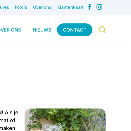
ures
Foto's
Over ons
Klantenkaart
OVER ONS
NIEUWS
CONTACT
d
! Als je
gmat of
 maken