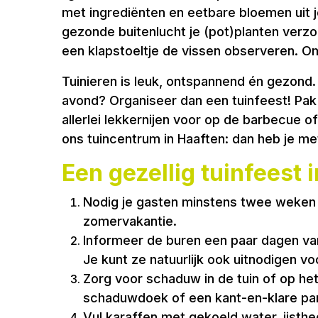
met ingrediënten en eetbare bloemen uit 
gezonde buitenlucht je (pot)planten verzo
een klapstoeltje de vissen observeren. 
Tuinieren is leuk, ontspannend én gezond.
avond? Organiseer dan een tuinfeest! Pak l
allerlei lekkernijen voor op de barbecue 
ons tuincentrum in Haaften: dan heb je me
Een gezellig tuinfeest 
Nodig je gasten minstens twee weken v
zomervakantie.
Informeer de buren een paar dagen van 
Je kunt ze natuurlijk ook uitnodigen vo
Zorg voor schaduw in de tuin of op he
schaduwdoek of een kant-en-klare part
Vul karaffen met gekoeld water, ijsthee