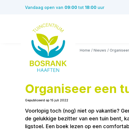
Ga
Vandaag open van
09:00
tot
18:00
uur
naar
content
Home
Nieuws
Organiseer
Organiseer een t
Gepubliceerd op
15 juli 2022
Voorlopig toch (nog) niet op vakantie? Ge
de gelukkige bezitter van een tuin bent, k
ligstoel. Een boek lezen op een comforta