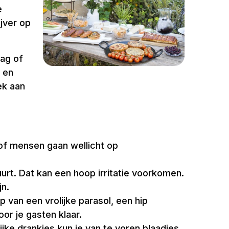
e
jver op
dag of
s en
ek aan
of mensen gaan wellicht op
urt. Dat kan een hoop irritatie voorkomen.
jn.
 van een vrolijke parasol, een hip
or je gasten klaar.
ijke drankjes kun je van te voren blaadjes