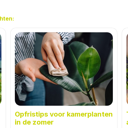
hten:
Opfristips voor kamerplanten
in de zomer