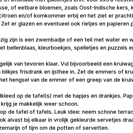
lisse, of eetbare bloemen, zoals Oost-Indische kers
s citroen en/of komkommer erbij en het ziet er prachti
Zet er glazen en eventueel ook rietjes en papieren p
zig zijn is een zwembadje of een teil met water en w
 bellenblaas, kleurboekjes, spelletjes en puzzels er
gelijk van tevoren klaar. Vul bijvoorbeeld een krui
en blikjes frisdrank en ijsthee in. Zet de emmers of
het hengsel van de emmer of een greep van de kru
elkleed op de tafel(s) met de hapjes en drankjes. Papi
 krijg je makkelijk weer schoon.
op de tafel of tafels. Leuk idee: neem schone terrac
k alvast bij elkaar in vrolijk gekleurde servetjes dra
ozemarijn of tijm om de potten of servetten.