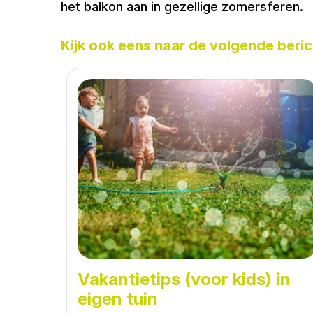
het balkon aan in gezellige zomersferen.
Kijk ook eens naar de volgende beric
Vakantietips (voor kids) in
eigen tuin