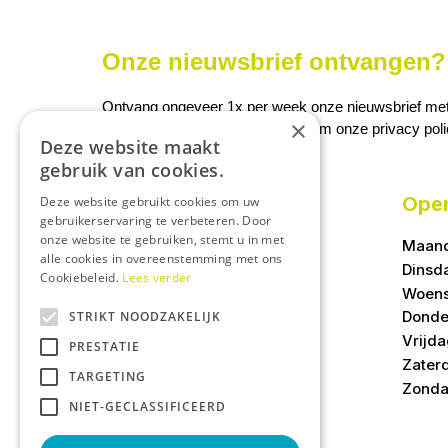
Onze nieuwsbrief ontvangen? 
Ontvang ongeveer 1x per week onze nieuwsbrief met a
×
We slaan uw gegevens op conform onze
privacy pol
Deze website maakt
gebruik van cookies.
Open
Deze website gebruikt cookies om uw
gebruikerservaring te verbeteren. Door
onze website te gebruiken, stemt u in met
Maan
alle cookies in overeenstemming met ons
Dinsd
Cookiebeleid.
Lees verder
Woen
Donde
STRIKT NOODZAKELIJK
Vrijd
PRESTATIE
Zater
TARGETING
Zond
NIET-GECLASSIFICEERD