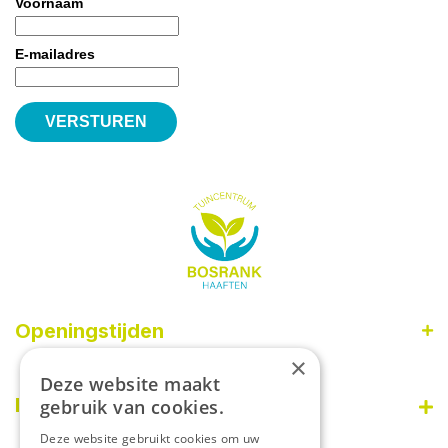
Voornaam
E-mailadres
Openingstijden
×
Maandag
09:00 - 18:00
Deze website maakt
Dinsdag
09:00 - 18:00
Informatie
gebruik van cookies.
Woensdag
09:00 - 18:00
Deze website gebruikt cookies om uw
Donderdag
09:00 - 18:00
Disclaimer