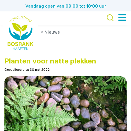
G
Vandaag open van
09:00
tot
18:00
uur
a
n
a
a
Nieuws
r
c
o
n
Planten voor natte plekken
t
Gepubliceerd op
30 mei 2022
e
n
t