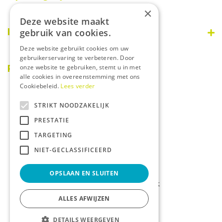
×
Maandag
09:00 - 18:00
Deze website maakt
Dinsdag
09:00 - 18:00
Informatie
gebruik van cookies.
Woensdag
09:00 - 18:00
Deze website gebruikt cookies om uw
Donderdag
09:00 - 18:00
Disclaimer
gebruikerservaring te verbeteren. Door
Vrijdag
09:00 - 18:00
Over ons
PostNL afhaalpunt
onze website te gebruiken, stemt u in met
Zaterdag
08:30 - 17:00
alle cookies in overeenstemming met ons
Privacy statement
Zondag
Gesloten
Cookiebeleid.
Lees verder
Betaalinformatie
STRIKT NOODZAKELIJK
Algemene voorwaarden
PRESTATIE
Tuincentrum
Dierenwinkel
TARGETING
Kamerplanten
NIET-GECLASSIFICEERD
Tuinplanten
OPSLAAN EN SLUITEN
© Tuincentrum De Bosrank
Green Solutions
ALLES AFWIJZEN
Tuincentrum Overzicht
Privacy Policy
DETAILS WEERGEVEN