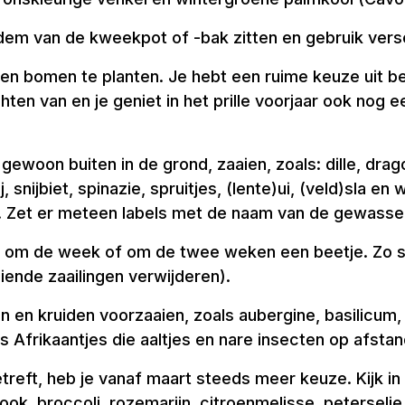
 bodem van de kweekpot of -bak zitten en gebruik ver
en bomen te planten. Je hebt een ruime keuze uit b
chten van en je geniet in het prille voorjaar ook no
gewoon buiten in de grond, zaaien, zoals: dille, drago
 snijbiet, spinazie, spruitjes, (lente)ui, (veld)sla e
 Zet er meteen labels met de naam van de gewassen
maar om de week of om de twee weken een beetje. Zo sp
iende zaailingen verwijderen).
en en kruiden voorzaaien, zoals aubergine, basilicu
 Afrikaantjes die aaltjes en nare insecten op afsta
reft, heb je vanaf maart steeds meer keuze. Kijk in
ook, broccoli, rozemarijn, citroenmelisse, peterselie,