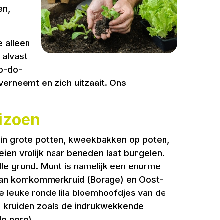
en,
e alleen
 alvast
to-do-
overneemt en zich uitzaait. Ons
eizoen
ld in grote potten, kweekbakken op poten,
ien vrolijk naar beneden laat bungelen.
olle grond. Munt is namelijk een enorme
ie van komkommerkruid (Borage) en Oost-
ie leuke ronde lila bloemhoofdjes van de
n kruiden zoals de indrukwekkende
lo nero).