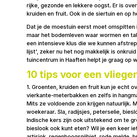
rijke, gezonde en lekkere oogst. Er is ove
kruiden en fruit. Ook in de siertuin en op h
Dat je de moestuin eerst moet omspitten i
maar het bodemleven waar wormen en tal v
een intensieve klus die we kunnen afstrep
lijst', zeker nu het nog makkelijk is onkru
tuincentrum in Haaften helpt je graag op 
10 tips voor een vlieg
1. Groenten, kruiden en fruit kun je echt 
vierkante-meterbakken en zelfs in hangman
Mits ze voldoende zon krijgen natuurlijk. 
woekeraar. Sla, radijsjes, peterselie, bi
Indische kers zijn ook uitstekend om te gr
bieslook ook kunt eten? Wil je een keer 
artisjok, regenboogsnijbiet, rode melde, 