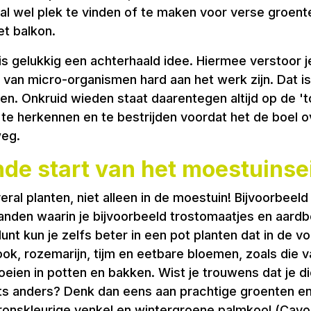
ral wel plek te vinden of te maken voor verse groent
et balkon.
s gelukkig een achterhaald idee. Hiermee verstoor j
an micro-organismen hard aan het werk zijn. Dat is
en. Onkruid wieden staat daarentegen altijd op de '
id te herkennen en te bestrijden voordat het de boel 
weg.
ende start van het moestuins
overal planten, niet alleen in de moestuin! Bijvoorbee
den waarin je bijvoorbeeld trostomaatjes en aardbe
Munt kun je zelfs beter in een pot planten dat in de v
eslook, rozemarijn, tijm en eetbare bloemen, zoals d
oeien in potten en bakken. Wist je trouwens dat je d
iets anders? Denk dan eens aan prachtige groenten e
bronskleurige venkel en wintergroene palmkool (Cavo