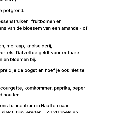
se potgrond.
essenstruiken, fruitbomen en
g eens van de bloesem van een amandel- of
n, meiraap, knolselderij,
n wortels. Datzelfde geldt voor eetbare
 en bloemen bij.
reid je de oogst en hoef je ook niet te
m, courgette, komkommer, paprika, peper
nd houden.
 ons tuincentrum in Haaften naar
 sjalot, tijm, erwten... Aardappels en