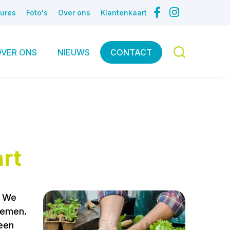
ures
Foto's
Over ons
Klantenkaart
OVER ONS
NIEUWS
CONTACT
rt
! We
oemen.
 een