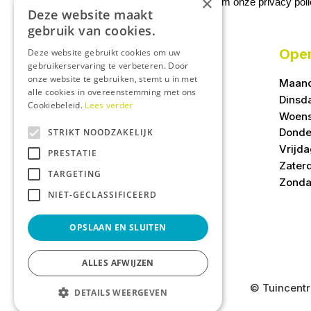
×
We slaan uw gegevens op conform onze
privacy pol
Deze website maakt
gebruik van cookies.
Open
Deze website gebruikt cookies om uw
gebruikerservaring te verbeteren. Door
onze website te gebruiken, stemt u in met
Maan
alle cookies in overeenstemming met ons
Dinsd
Cookiebeleid.
Lees verder
Woen
Donde
STRIKT NOODZAKELIJK
Vrijd
PRESTATIE
Zater
TARGETING
Zond
NIET-GECLASSIFICEERD
OPSLAAN EN SLUITEN
ALLES AFWIJZEN
© Tuincent
DETAILS WEERGEVEN