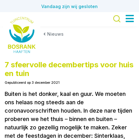
G
Vandaag zijn wij gesloten
a
n
a
a
Nieuws
r
c
o
n
7 sfeervolle decembertips voor huis
t
en tuin
e
Gepubliceerd op
3 december 2021
n
t
Buiten is het donker, kaal en guur. We moeten
ons helaas nog steeds aan de
coronavoorschriften houden. In deze nare tijden
proberen we het thuis – binnen en buiten –
natuurlijk zo gezellig mogelijk te maken. Zeker
met de feestdagen in december: Sinterklaas,