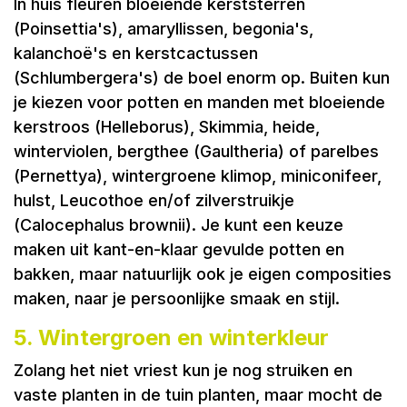
In huis fleuren bloeiende kerststerren
(Poinsettia's), amaryllissen, begonia's,
kalanchoë's en kerstcactussen
(Schlumbergera's) de boel enorm op. Buiten kun
je kiezen voor potten en manden met bloeiende
kerstroos (Helleborus), Skimmia, heide,
winterviolen, bergthee (Gaultheria) of parelbes
(Pernettya), wintergroene klimop, miniconifeer,
hulst, Leucothoe en/of zilverstruikje
(Calocephalus brownii). Je kunt een keuze
maken uit kant-en-klaar gevulde potten en
bakken, maar natuurlijk ook je eigen composities
maken, naar je persoonlijke smaak en stijl.
5. Wintergroen en winterkleur
Zolang het niet vriest kun je nog struiken en
vaste planten in de tuin planten, maar mocht de