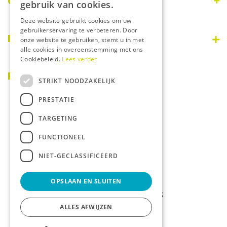
Openingstijden
gebruik van cookies.
Deze website gebruikt cookies om uw
Maandag
09:00 - 18:00
gebruikerservaring te verbeteren. Door
Dinsdag
09:00 - 18:00
Informatie
onze website te gebruiken, stemt u in met
Woensdag
09:00 - 18:00
alle cookies in overeenstemming met ons
Donderdag
09:00 - 18:00
Cookiebeleid.
Lees verder
Disclaimer
Vrijdag
09:00 - 18:00
Over ons
PostNL afhaalpunt
STRIKT NOODZAKELIJK
Zaterdag
08:30 - 17:00
Privacy statement
Zondag
Gesloten
PRESTATIE
Betaalinformatie
Algemene voorwaarden
TARGETING
Tuincentrum
FUNCTIONEEL
Dierenwinkel
NIET-GECLASSIFICEERD
Kamerplanten
Tuinplanten
OPSLAAN EN SLUITEN
© Tuincentrum De Bosrank
Green Solutions
ALLES AFWIJZEN
Tuincentrum Overzicht