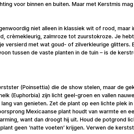
ichting voor binnen en buiten. Maar met Kerstmis mag
enwoordig niet alleen in klassiek wit of rood, maar in
, crèmekleurig, zalmroze tot zuurstokroze. Je hebt 
versierd met wat goud- of zilverkleurige glitters. En
woon tussen de vaste planten in de tuin – is de ke
kerstster (Poinsettia) die de show stelen, maar de g
melk (Euphorbia) zijn licht geel-groen en vallen nauw
 lang van genieten. Zet de plant op een lichte plek i
an oorsprong Mexicaanse plant houdt van warmte en 
arming, want dan droogt hij uit. Houd de potgrond l
plant geen ‘natte voeten’ krijgen. Verwen de kersts