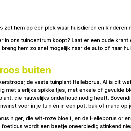
dus zet hem op een plek waar huisdieren en kinderen n
ter in ons tuincentrum koopt? Laat er een oude kran
breng hem zo snel mogelijk naar de auto of naar hui
troos buiten
rstroos; de vaste tuinplant Helleborus. Al is dit wa
ig met sierlijke spikkeltjes, met enkele of gevulde 
lant, die nauwelijks onderhoud nodig heeft. Bovendi
nwinst voor in je tuin én in een pot, bak of mand op j
s niger, die wit-roze bloeit, en de Helleborus orient
s foetidus wordt een beetje oneerbiedig stinkend n