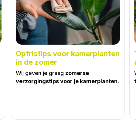
Opfristips voor kamerplanten
in de zomer
Wij geven je graag
zomerse
verzorgingstips voor je kamerplanten
.