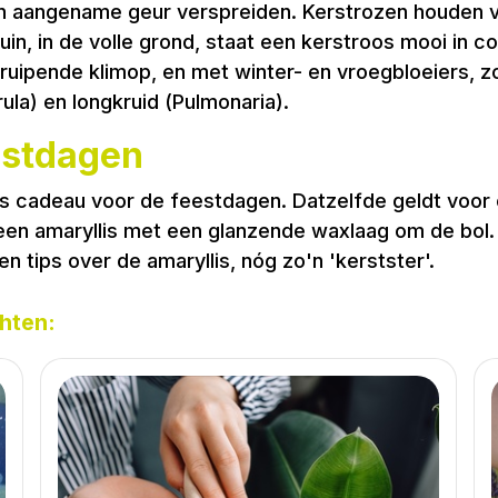
'n aangename geur verspreiden. Kerstrozen houden v
tuin, in de volle grond, staat een kerstroos mooi in
ipende klimop, en met winter- en vroegbloeiers, z
la) en longkruid (Pulmonaria).
estdagen
als cadeau voor de feestdagen. Datzelfde geldt voor
 een amaryllis met een glanzende waxlaag om de bol.
n tips over de amaryllis, nóg zo'n 'kerstster'.
hten: