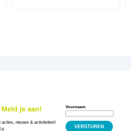
Voornaam
Meld je aan!
cties, nieuws & activiteiten!
icy
.