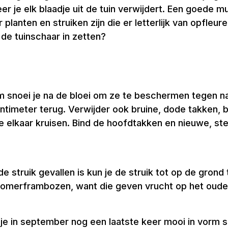
 je elk blaadje uit de tuin verwijdert. Een goede m
lanten en struiken zijn die er letterlijk van opfleur
 de tuinschaar in zetten?
m snoei je na de bloei om ze te beschermen tegen na
entimeter terug. Verwijder ook bruine, dode takken, 
e elkaar kruisen. Bind de hoofdtakken en nieuwe, st
 de struik gevallen is kun je de struik tot op de gro
 zomerframbozen, want die geven vrucht op het oude 
e in september nog een laatste keer mooi in vorm sn