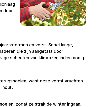
ulchlaag
en door
jaarsstormen en vorst. Snoei lange,
bladeren die zijn aangetast door
evige scheuten van klimrozen indien nodig
nd terugsnoeien, want deze vormt vruchten
‘hout’.
oeien, zodat ze strak de winter ingaan.