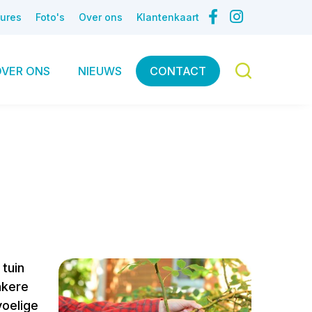
ures
Foto's
Over ons
Klantenkaart
OVER ONS
NIEUWS
CONTACT
 tuin
nkere
voelige