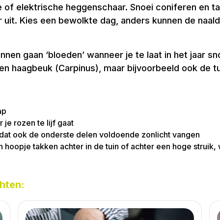
of elektrische heggenschaar. Snoei coniferen en taxu
er uit. Kies een bewolkte dag, anders kunnen de naa
n gaan ‘bloeden’ wanneer je te laat in het jaar sno
en haagbeuk (Carpinus), maar bijvoorbeeld ook de tu
ap
e rozen te lijf gaat
odat ook de onderste delen voldoende zonlicht vangen
n hoopje takken achter in de tuin of achter een hoge struik,
hten: