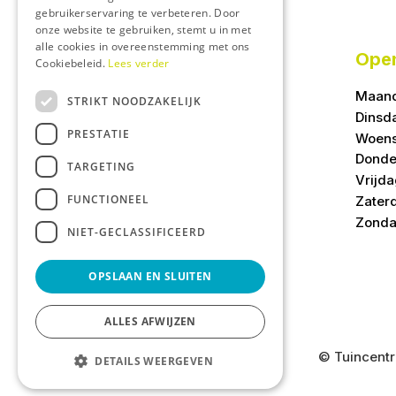
gebruikerservaring te verbeteren. Door
onze website te gebruiken, stemt u in met
alle cookies in overeenstemming met ons
Open
Cookiebeleid.
Lees verder
Maan
STRIKT NOODZAKELIJK
Dinsd
PRESTATIE
Woen
Donde
TARGETING
Vrijd
FUNCTIONEEL
Zater
Zond
NIET-GECLASSIFICEERD
OPSLAAN EN SLUITEN
ALLES AFWIJZEN
© Tuincent
DETAILS WEERGEVEN