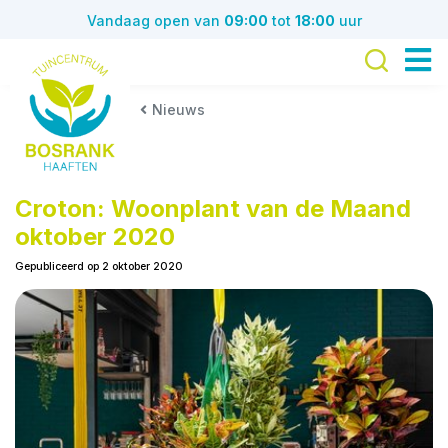
G
Vandaag open van
09:00
tot
18:00
uur
a
n
a
a
Nieuws
r
c
o
n
Croton: Woonplant van de Maand
t
oktober 2020
e
Gepubliceerd op
2 oktober 2020
n
t