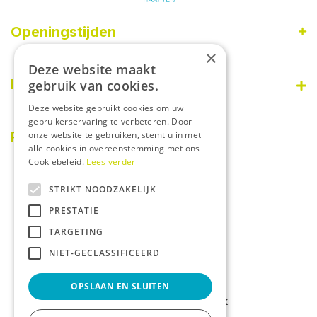
Openingstijden
×
Maandag
09:00 - 18:00
Deze website maakt
Dinsdag
09:00 - 18:00
Informatie
gebruik van cookies.
Woensdag
09:00 - 18:00
Deze website gebruikt cookies om uw
Donderdag
09:00 - 18:00
Disclaimer
gebruikerservaring te verbeteren. Door
Vrijdag
09:00 - 18:00
Over ons
PostNL afhaalpunt
onze website te gebruiken, stemt u in met
Zaterdag
08:30 - 17:00
alle cookies in overeenstemming met ons
Privacy statement
Zondag
Gesloten
Cookiebeleid.
Lees verder
Betaalinformatie
STRIKT NOODZAKELIJK
Algemene voorwaarden
PRESTATIE
Tuincentrum
Dierenwinkel
TARGETING
Kamerplanten
NIET-GECLASSIFICEERD
Tuinplanten
OPSLAAN EN SLUITEN
© Tuincentrum De Bosrank
Green Solutions