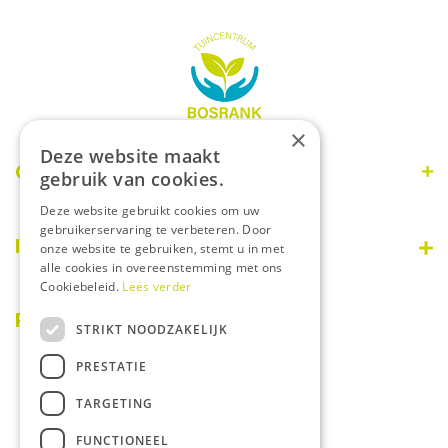
×
Deze website maakt
Openingstijden
gebruik van cookies.
Deze website gebruikt cookies om uw
Maandag
09:00 - 18:00
gebruikerservaring te verbeteren. Door
Dinsdag
09:00 - 18:00
Informatie
onze website te gebruiken, stemt u in met
Woensdag
09:00 - 18:00
alle cookies in overeenstemming met ons
Donderdag
09:00 - 18:00
Cookiebeleid.
Lees verder
Disclaimer
Vrijdag
09:00 - 18:00
Over ons
PostNL afhaalpunt
STRIKT NOODZAKELIJK
Zaterdag
08:30 - 17:00
Privacy statement
Zondag
Gesloten
PRESTATIE
Betaalinformatie
Algemene voorwaarden
TARGETING
Tuincentrum
FUNCTIONEEL