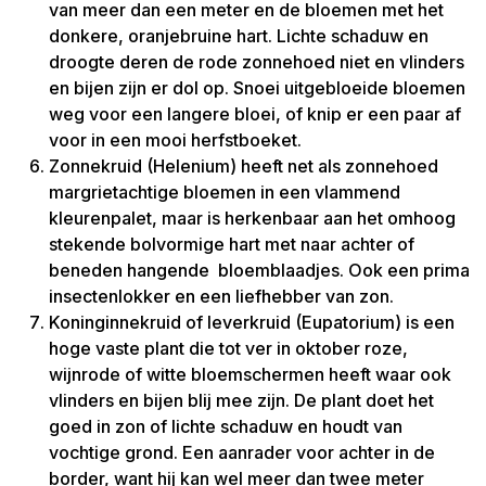
van meer dan een meter en de bloemen met het
donkere, oranjebruine hart. Lichte schaduw en
droogte deren de rode zonnehoed niet en vlinders
en bijen zijn er dol op. Snoei uitgebloeide bloemen
weg voor een langere bloei, of knip er een paar af
voor in een mooi herfstboeket.
Zonnekruid (Helenium) heeft net als zonnehoed
margrietachtige bloemen in een vlammend
kleurenpalet, maar is herkenbaar aan het omhoog
stekende bolvormige hart met naar achter of
beneden hangende bloemblaadjes. Ook een prima
insectenlokker en een liefhebber van zon.
Koninginnekruid of leverkruid (Eupatorium) is een
hoge vaste plant die tot ver in oktober roze,
wijnrode of witte bloemschermen heeft waar ook
vlinders en bijen blij mee zijn. De plant doet het
goed in zon of lichte schaduw en houdt van
vochtige grond. Een aanrader voor achter in de
border, want hij kan wel meer dan twee meter