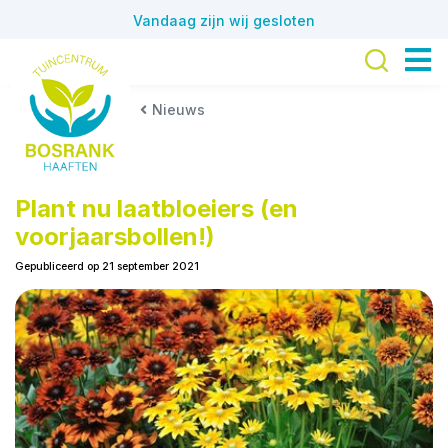
G
Vandaag zijn wij gesloten
a
n
a
a
Nieuws
r
c
o
n
Plant nu laatbloeiers (en
t
voorjaarsbollen!)
e
Gepubliceerd op
21 september 2021
n
t