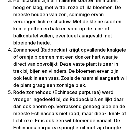
Herfstasters zijn er in allerlei soorten en maten,
hoog en laag, met witte, roze of lila bloemen. De
meeste houden van zon, sommige ervan
verdragen lichte schaduw. Met de kleine soorten
kun je potten en bakken voor op de tuin- of
balkontafel vullen, eventueel aangevuld met
bloeiende heide.
Zonnehoed (Rudbeckia) krijgt opvallende knalgele
of oranje bloemen met een donker hart waar je
direct van opvrolijkt. Deze vaste plant is zeer in
trek bij bijen en vlinders. De bloemen ervan zijn
ook leuk in een vaas. Zoals de naam al aangeeft wil
de plant graag een zonnige plek.
Rode zonnehoed (Echinacea purpurea) werd
vroeger ingedeeld bij de Rudbeckia’s en lijkt daar
dan ook enorm op. Verrassend genoeg bloeien de
meeste Echinacea's niet rood, maar diep-, knal- of
lichtroze. Er is ook een wit bloeiende variant. De
Echinacea purpurea springt eruit met zijn hoogte