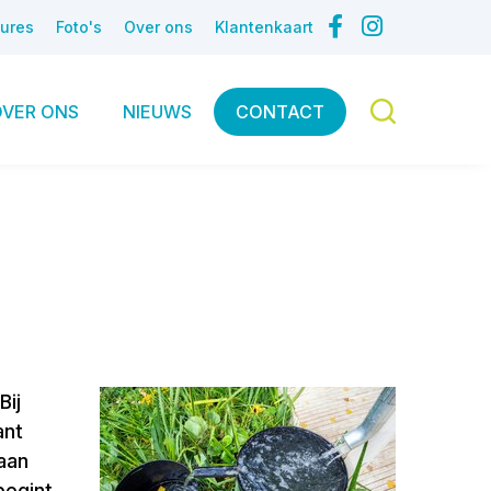
ures
Foto's
Over ons
Klantenkaart
OVER ONS
NIEUWS
CONTACT
Bij
ant
aan
begint,