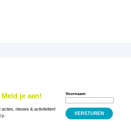
Voornaam
Meld je aan!
cties, nieuws & activiteiten!
icy
.