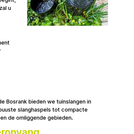
zal u
ment
r
 de Bosrank bieden we tuinslangen in
robuuste slanghaspels tot compacte
n en de omliggende gebieden.
eropvang