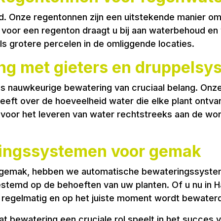
d. Onze regentonnen zijn een uitstekende manier o
n voor een regenton draagt u bij aan waterbehoud en
ls grotere percelen in de omliggende locaties.
g met gieters en druppelsy
s nauwkeurige bewatering van cruciaal belang. Onze g
 heeft over de hoeveelheid water die elke plant ont
oor het leveren van water rechtstreeks aan de worte
ingssystemen voor gemak
aar gemak, hebben we automatische bewateringssyste
emd op de behoeften van uw planten. Of u nu in Haa
egelmatig en op het juiste moment wordt bewaterd, z
t bewatering een cruciale rol speelt in het succes 