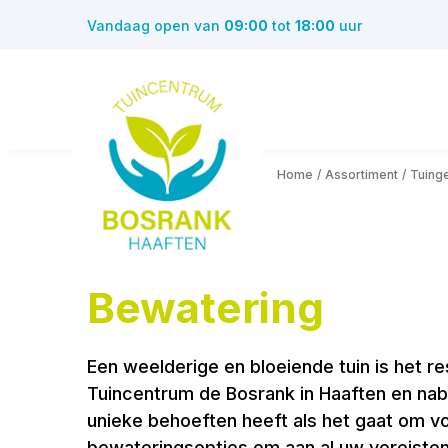
Ga
Vandaag open van
09:00
tot
18:00
uur
naar
content
Home
Assortiment
Tuing
Bewatering
Een weelderige en bloeiende tuin is het res
Tuincentrum de Bosrank in Haaften en nabu
unieke behoeften heeft als het gaat om v
bewateringsopties om aan al uw vereisten 