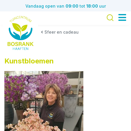
G
Vandaag open van
09:00
tot
18:00
uur
a
n
a
a
Sfeer en cadeau
r
c
o
n
Kunstbloemen
t
e
n
t