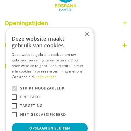
Openingstijden
×
Maandag
09:00 - 18:00
Deze website maakt
Dinsdag
09:00 - 18:00
Informatie
gebruik van cookies.
Woensdag
09:00 - 18:00
Deze website gebruikt cookies om uw
Donderdag
09:00 - 18:00
Disclaimer
gebruikerservaring te verbeteren. Door
Vrijdag
09:00 - 18:00
Over ons
PostNL afhaalpunt
onze website te gebruiken, stemt u in met
Zaterdag
08:30 - 17:00
alle cookies in overeenstemming met ons
Privacy statement
Zondag
Gesloten
Cookiebeleid.
Lees verder
Betaalinformatie
STRIKT NOODZAKELIJK
Algemene voorwaarden
PRESTATIE
Tuincentrum
Dierenwinkel
TARGETING
Kamerplanten
NIET-GECLASSIFICEERD
Tuinplanten
OPSLAAN EN SLUITEN